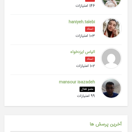
146 امتیازات
haniyeh.talebi
استاد
103 امتیازات
الیاس ایزدخواه
استاد
102 امتیازات
mansour isazadeh
عضو فعال
99 امتیازات
آخرین پرسش ها