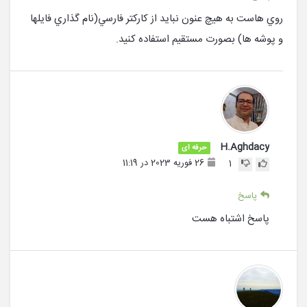
روي هاست به هيچ عنون نبايد از کارکتر فارسي(نام گذاري فايلها
و پوشه ها) بصورت مستقيم استفاده کنيد.
H.Aghdacy
حرفه ای
26 فوریه 2023 در 11:19
1
پاسخ
پاسخ اشتباه هست