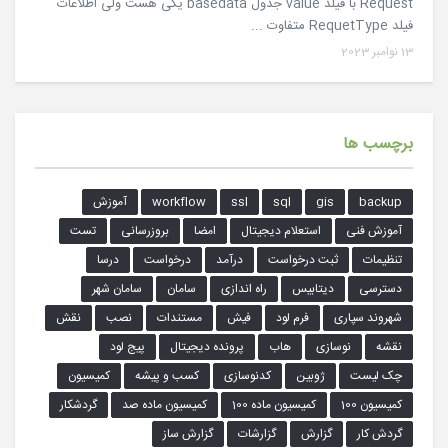
Request با فیلد value جدول basedata یکی هست ولی اطلاعات
فیلد RequetType متفاوت ...
13 نوامبر 2023
برچسب ها
backup
gis
sql
ssl
workflow
آموزش
آموزش فنی
استعلام دیجیتال
امضا
بروزرسانی
تست
تنظیمات
ثبت درخواست
درآمد
درخواست
درسا
دسترسی
دیتابیس
راه اندازی
سامان
سامان شهر
شهروند سپاری
فرم لود
فیش
مستندات
نصب
نقش
نقشه
نوسازی
هاب
پرونده دیجیتال
پیج لود
چک لیست
ژوبین
کدنوسازی
کسب و پیشه
کمیسیون
کمیسیون 100
کمیسیون ماده 100
کمیسیون ماده صد
گردشکار
گردش کار
گزارش
گزارشات
گزارش ساز