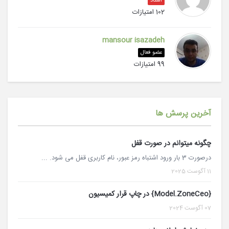
استاد
102 امتیازات
mansour isazadeh
عضو فعال
99 امتیازات
آخرین پرسش ها
چگونه میتوانم در صورت قفل
درصورت 3 بار ورود اشتباه رمز عبور، نام کاربری قفل می شود. ...
11 آگوست 2025
{Model.ZoneCeo} در چاپ قرار کمیسیون
07 آگوست 2024