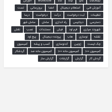
backup
gis
sql
ssl
workflow
آموزش
آموزش فنی
استعلام دیجیتال
امضا
بروزرسانی
تست
تنظیمات
ثبت درخواست
درآمد
درخواست
درسا
دسترسی
دیتابیس
راه اندازی
سامان
سامان شهر
شهروند سپاری
فرم لود
فیش
مستندات
نصب
نقش
نقشه
نوسازی
هاب
پرونده دیجیتال
پیج لود
چک لیست
ژوبین
کدنوسازی
کسب و پیشه
کمیسیون
کمیسیون 100
کمیسیون ماده 100
کمیسیون ماده صد
گردشکار
گردش کار
گزارش
گزارشات
گزارش ساز