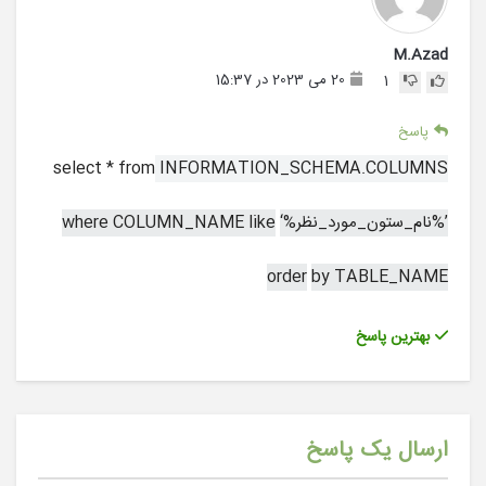
M.Azad
20 می 2023 در 15:37
1
پاسخ
select
*
from
INFORMATION_SCHEMA.COLUMNS
‘%نام_ستون_مورد_نظر%’
like
COLUMN_NAME
where
order
by
TABLE_NAME
بهترین پاسخ
ارسال یک پاسخ