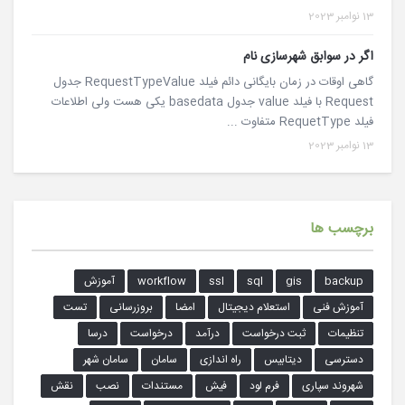
13 نوامبر 2023
اگر در سوابق شهرسازی نام
گاهی اوقات در زمان بایگانی دائم فیلد RequestTypeValue جدول
Request با فیلد value جدول basedata یکی هست ولی اطلاعات
فیلد RequetType متفاوت ...
13 نوامبر 2023
برچسب ها
backup
gis
sql
ssl
workflow
آموزش
آموزش فنی
استعلام دیجیتال
امضا
بروزرسانی
تست
تنظیمات
ثبت درخواست
درآمد
درخواست
درسا
دسترسی
دیتابیس
راه اندازی
سامان
سامان شهر
شهروند سپاری
فرم لود
فیش
مستندات
نصب
نقش