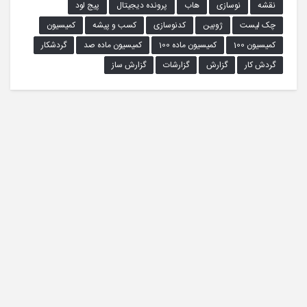
نقشه
نوسازی
هاب
پرونده دیجیتال
پیج لود
چک لیست
ژوبین
کدنوسازی
کسب و پیشه
کمیسیون
کمیسیون 100
کمیسیون ماده 100
کمیسیون ماده صد
گردشکار
گردش کار
گزارش
گزارشات
گزارش ساز