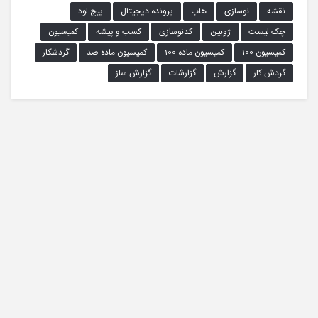
نقشه
نوسازی
هاب
پرونده دیجیتال
پیج لود
چک لیست
ژوبین
کدنوسازی
کسب و پیشه
کمیسیون
کمیسیون 100
کمیسیون ماده 100
کمیسیون ماده صد
گردشکار
گردش کار
گزارش
گزارشات
گزارش ساز