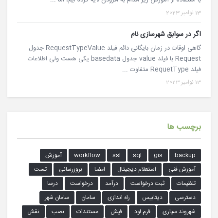
13 نوامبر 2023
اگر در سوابق شهرسازی نام
گاهی اوقات در زمان بایگانی دائم فیلد RequestTypeValue جدول
Request با فیلد value جدول basedata یکی هست ولی اطلاعات
فیلد RequetType متفاوت ...
13 نوامبر 2023
برچسب ها
backup
gis
sql
ssl
workflow
آموزش
آموزش فنی
استعلام دیجیتال
امضا
بروزرسانی
تست
تنظیمات
ثبت درخواست
درآمد
درخواست
درسا
دسترسی
دیتابیس
راه اندازی
سامان
سامان شهر
شهروند سپاری
فرم لود
فیش
مستندات
نصب
نقش