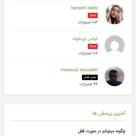
haniyeh.talebi
استاد
103 امتیازات
الیاس ایزدخواه
استاد
102 امتیازات
mansour isazadeh
عضو فعال
99 امتیازات
آخرین پرسش ها
چگونه میتوانم در صورت قفل