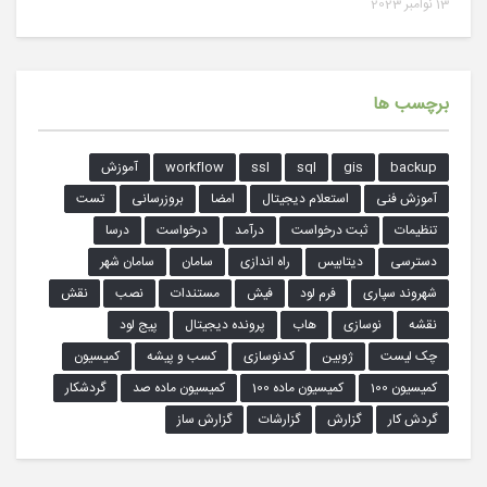
13 نوامبر 2023
برچسب ها
backup
gis
sql
ssl
workflow
آموزش
آموزش فنی
استعلام دیجیتال
امضا
بروزرسانی
تست
تنظیمات
ثبت درخواست
درآمد
درخواست
درسا
دسترسی
دیتابیس
راه اندازی
سامان
سامان شهر
شهروند سپاری
فرم لود
فیش
مستندات
نصب
نقش
نقشه
نوسازی
هاب
پرونده دیجیتال
پیج لود
چک لیست
ژوبین
کدنوسازی
کسب و پیشه
کمیسیون
کمیسیون 100
کمیسیون ماده 100
کمیسیون ماده صد
گردشکار
گردش کار
گزارش
گزارشات
گزارش ساز