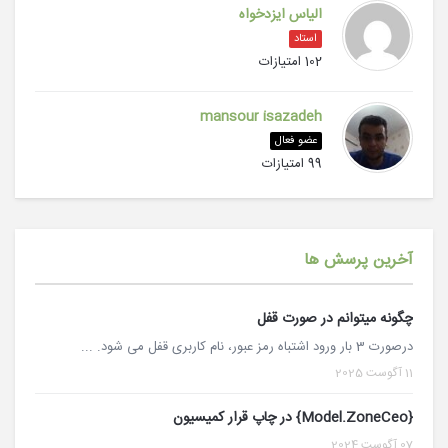
الیاس ایزدخواه
استاد
102 امتیازات
mansour isazadeh
عضو فعال
99 امتیازات
آخرین پرسش ها
چگونه میتوانم در صورت قفل
درصورت 3 بار ورود اشتباه رمز عبور، نام کاربری قفل می شود. ...
11 آگوست 2025
{Model.ZoneCeo} در چاپ قرار کمیسیون
07 آگوست 2024