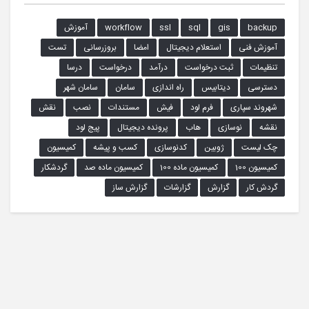
backup
gis
sql
ssl
workflow
آموزش
آموزش فنی
استعلام دیجیتال
امضا
بروزرسانی
تست
تنظیمات
ثبت درخواست
درآمد
درخواست
درسا
دسترسی
دیتابیس
راه اندازی
سامان
سامان شهر
شهروند سپاری
فرم لود
فیش
مستندات
نصب
نقش
نقشه
نوسازی
هاب
پرونده دیجیتال
پیج لود
چک لیست
ژوبین
کدنوسازی
کسب و پیشه
کمیسیون
کمیسیون 100
کمیسیون ماده 100
کمیسیون ماده صد
گردشکار
گردش کار
گزارش
گزارشات
گزارش ساز