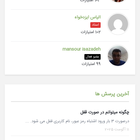
103 امتیازات
الیاس ایزدخواه
استاد
102 امتیازات
mansour isazadeh
عضو فعال
99 امتیازات
آخرین پرسش ها
چگونه میتوانم در صورت قفل
درصورت 3 بار ورود اشتباه رمز عبور، نام کاربری قفل می شود. ...
11 آگوست 2025