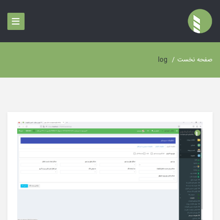
صفحه نخست
/
log