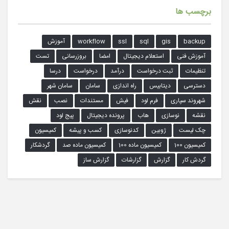
برچسب ها
backup
gis
sql
ssl
workflow
آموزش
آموزش فنی
استعلام دیجیتال
امضا
بروزرسانی
تست
تنظیمات
ثبت درخواست
درآمد
درخواست
درسا
دسترسی
دیتابیس
راه اندازی
سامان
سامان شهر
شهروند سپاری
فرم لود
فیش
مستندات
نصب
نقش
نقشه
نوسازی
هاب
پرونده دیجیتال
پیج لود
چک لیست
ژوبین
کدنوسازی
کسب و پیشه
کمیسیون
کمیسیون 100
کمیسیون ماده 100
کمیسیون ماده صد
گردشکار
گردش کار
گزارش
گزارشات
گزارش ساز