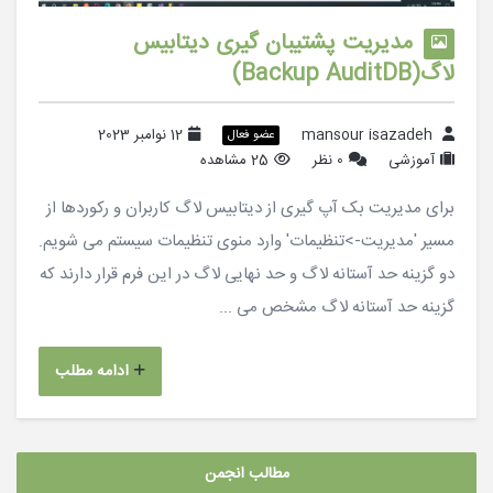
مدیریت پشتیبان گیری دیتابیس
لاگ(Backup AuditDB)
mansour isazadeh
12 نوامبر 2023
عضو فعال
آموزشی
0 نظر
25 مشاهده
برای مدیریت بک آپ گیری از دیتابیس لاگ کاربران و رکوردها از
مسیر 'مدیریت->تنظیمات' وارد منوی تنظیمات سیستم می شویم.
دو گزینه حد آستانه لاگ و حد نهایی لاگ در این فرم قرار دارند که
گزینه حد آستانه لاگ مشخص می ...
ادامه مطلب
مطالب انجمن