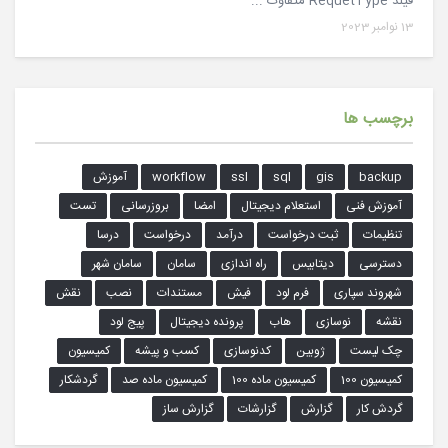
فیلد RequetType متفاوت ...
13 نوامبر 2023
برچسب ها
backup
gis
sql
ssl
workflow
آموزش
آموزش فنی
استعلام دیجیتال
امضا
بروزرسانی
تست
تنظیمات
ثبت درخواست
درآمد
درخواست
درسا
دسترسی
دیتابیس
راه اندازی
سامان
سامان شهر
شهروند سپاری
فرم لود
فیش
مستندات
نصب
نقش
نقشه
نوسازی
هاب
پرونده دیجیتال
پیج لود
چک لیست
ژوبین
کدنوسازی
کسب و پیشه
کمیسیون
کمیسیون 100
کمیسیون ماده 100
کمیسیون ماده صد
گردشکار
گردش کار
گزارش
گزارشات
گزارش ساز