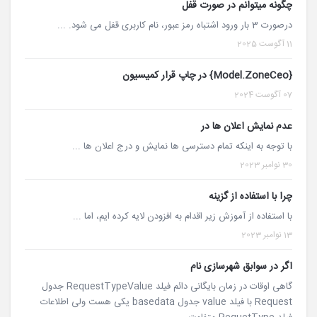
چگونه میتوانم در صورت قفل
درصورت 3 بار ورود اشتباه رمز عبور، نام کاربری قفل می شود. ...
11 آگوست 2025
{Model.ZoneCeo} در چاپ قرار کمیسیون
07 آگوست 2024
عدم نمایش اعلان ها در
با توجه به اینکه تمام دسترسی ها نمایش و درج اعلان ها ...
30 نوامبر 2023
چرا با استفاده از گزینه
با استفاده از آموزش زیر اقدام به افزودن لایه کرده ایم، اما ...
13 نوامبر 2023
اگر در سوابق شهرسازی نام
گاهی اوقات در زمان بایگانی دائم فیلد RequestTypeValue جدول
Request با فیلد value جدول basedata یکی هست ولی اطلاعات